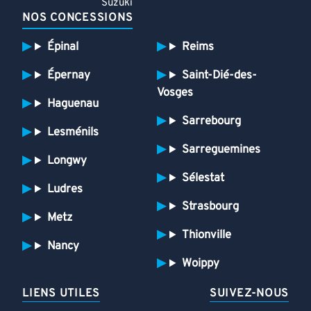
Suzuki
NOS CONCESSIONS
Épinal
Reims
Épernay
Saint-Dié-des-
Vosges
Haguenau
Sarrebourg
Lesménils
Sarreguemines
Longwy
Sélestat
Ludres
Strasbourg
Metz
Thionville
Nancy
Woippy
LIENS UTILES
SUIVEZ-NOUS